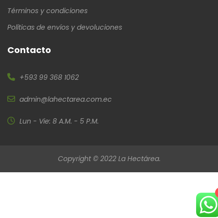
Términos y condiciones
Políticas de envíos y devoluciones
Contacto
+593 99 368 1062
admin@lahectarea.com.ec
Lun - Vie: 8 A.M. - 5 P.M.
Copyright © 2022 La Hectárea.