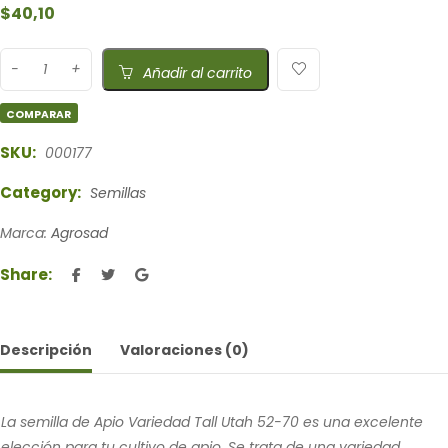
$
40,10
Añadir al carrito
COMPARAR
SKU:
000177
Category:
Semillas
Marca:
Agrosad
Share:
Descripción
Valoraciones (0)
La semilla de Apio Variedad Tall Utah 52-70 es una excelente
elección para tu cultivo de apio. Se trata de una variedad