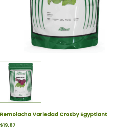
Remolacha Variedad Crosby Egyptiant
$
19,87