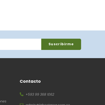
Contacto
+593 99 368 1062
ones
admin@lahectarea.com.ec