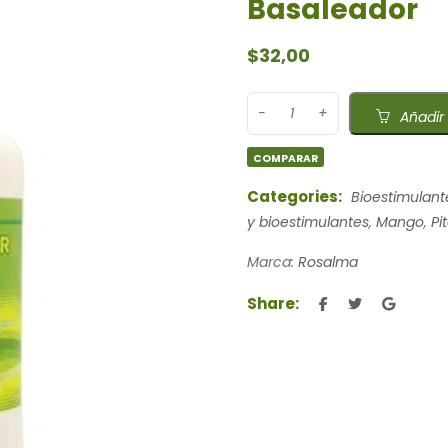
Basaleador
$
32,00
Añadir 
COMPARAR
Categories:
Bioestimulant
y bioestimulantes
,
Mango
,
Pi
Marca:
Rosalma
Share: