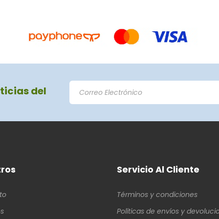
ticias del
ros
Servicio Al Cliente
to
Términos y condiciones
s
Políticas de envíos y devoluci