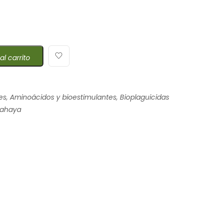
al carrito
es
,
Aminoácidos y bioestimulantes
,
Bioplaguicidas
tahaya