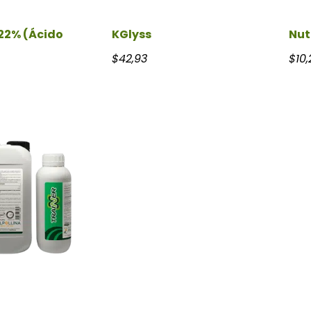
22% (Ácido
KGlyss
Nut
$
42,93
$
10,