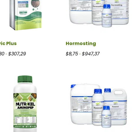
ic Plus
Hormosting
94 hasta $583,33
Rango de precios: desde $16,30 hasta $307,29
Rango de precios:
30
$
307,29
$
8,75
$
947,37
-
-