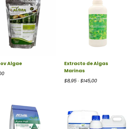
ov Algae
Extracto de Algas
Marinas
hasta $72,00
00
Rango de precios: 
$
8,95
$
145,00
-