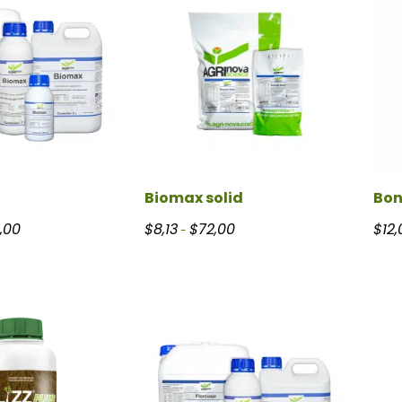
Biomax solid
Bon
Rango de precios: desde $7,50 hasta $350,00
Rango de precios: desde $8,13 
,00
$
8,13
$
72,00
$
12,
-