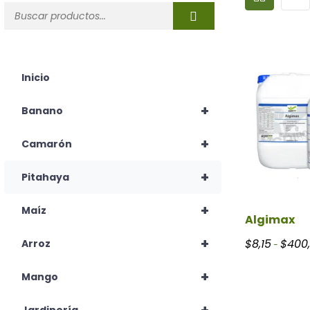
Inicio
+
Banano
+
Camarón
+
Pitahaya
+
Maíz
Algimax
+
$
8,15
$
400
Arroz
-
+
Mango