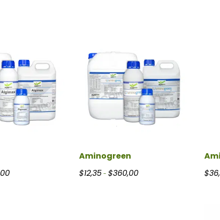
Aminogreen
Ami
Rango de precios: desde $8,15 hasta $400,00
Rango de precios: desde $12
,00
$
12,35
$
360,00
$
36
-