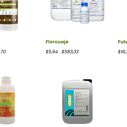
Florcuaje
Fulv
Rango de precios: desde $8,02 hasta $207,70
Rango de precios: desde $5,
,70
$
5,94
$
583,33
$
16,
-