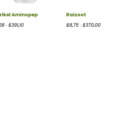
rikel Aminopep
Raizoot
Rango de precios: desde $10,28 hasta $391,10
Rango de precios:
28
$
391,10
$
8,75
$
370,00
-
-