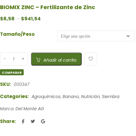
BIOMIX ZINC – Fertilizante de Zinc
Rango de precios: desde $6,58 hasta $941,5
$
6,58
$
941,54
-
Tamaño/Peso
Añadir al carrito
COMPARAR
SKU:
000347
Categories:
Agroquímicos
,
Banano
,
Nutrición
,
Siembra
Marca:
Del Monte AG
Share: