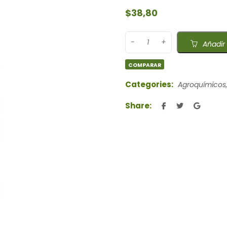
$
38,80
Añadir 
COMPARAR
Categories:
Agroquímicos
Share: