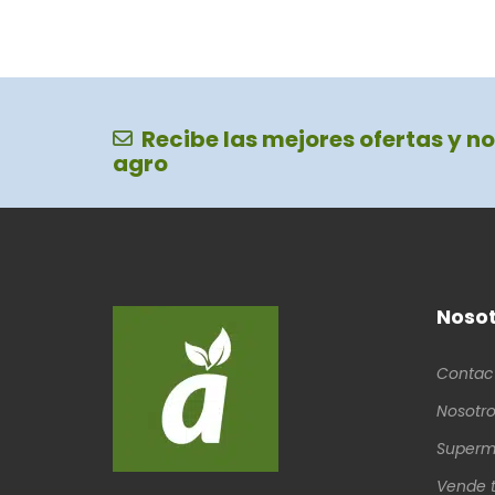
Recibe las mejores ofertas y no
agro
Nosot
Contac
Nosotro
Superm
Vende t