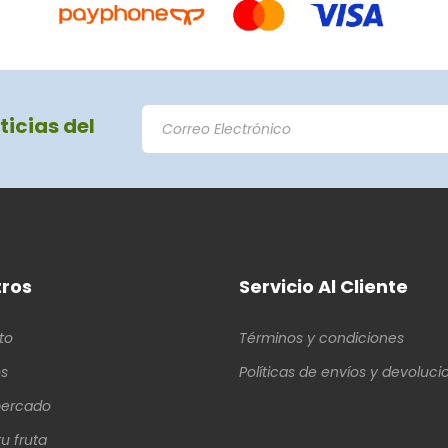
ticias del
ros
Servicio Al Cliente
to
Términos y condiciones
s
Políticas de envíos y devoluci
ercado
u fruta