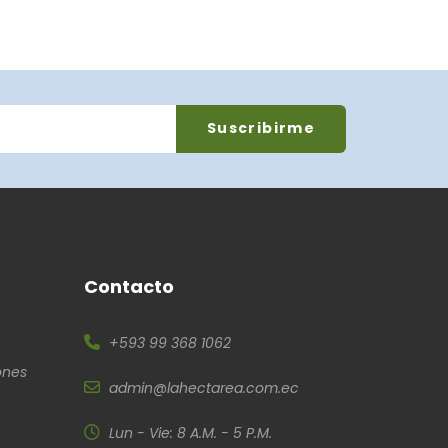
Contacto
+593 99 368 1062
ones
admin@lahectarea.com.ec
Lun - Vie: 8 A.M. - 5 P.M.