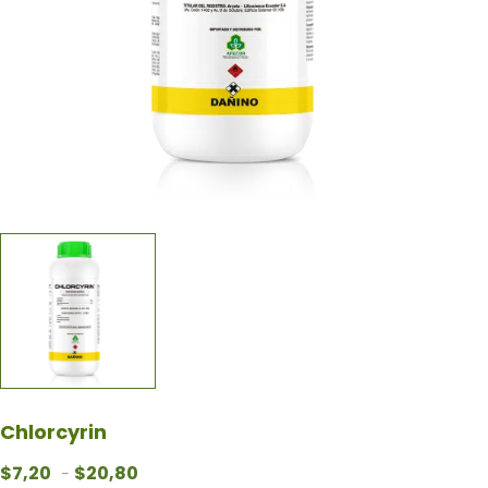
Chlorcyrin
Rango de precios: desde $7,20 hasta $20,80
$
7,20
$
20,80
-