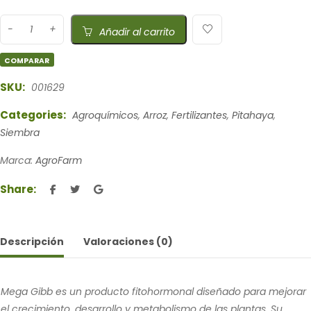
Añadir al carrito
COMPARAR
SKU:
001629
Categories:
Agroquímicos
,
Arroz
,
Fertilizantes
,
Pitahaya
,
Siembra
Marca:
AgroFarm
Share:
Descripción
Valoraciones (0)
Mega Gibb es un producto fitohormonal diseñado para mejorar
el crecimiento, desarrollo y metabolismo de las plantas. Su