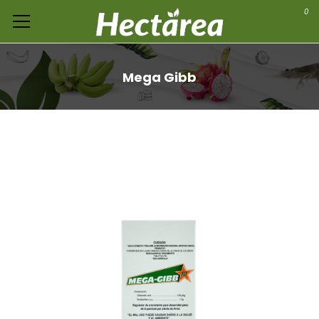
0
Mega Gibb