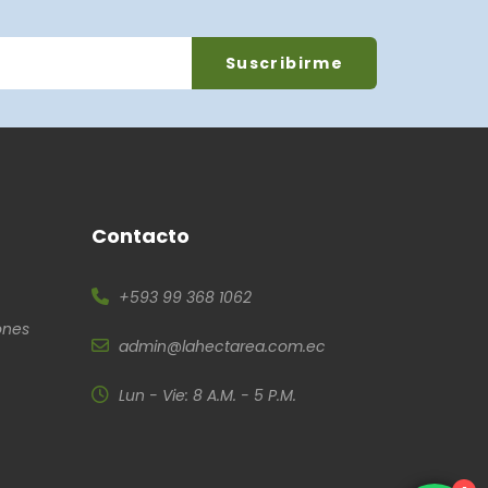
Contacto
+593 99 368 1062
ones
admin@lahectarea.com.ec
Lun - Vie: 8 A.M. - 5 P.M.