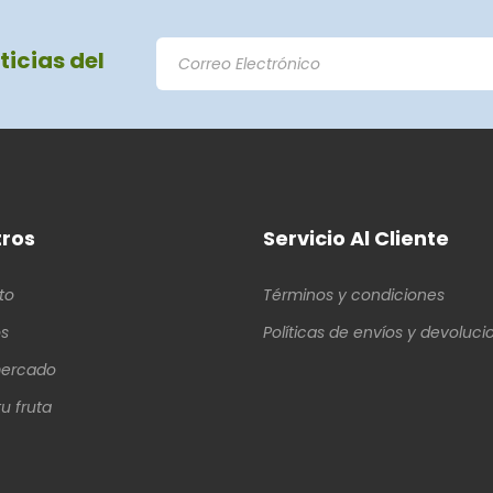
ticias del
ros
Servicio Al Cliente
to
Términos y condiciones
s
Políticas de envíos y devoluci
ercado
u fruta