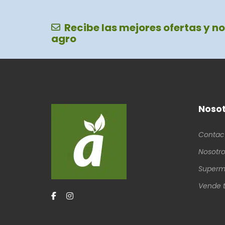
Recibe las mejores ofertas y no
agro
Nosot
Contac
Nosotro
Superm
Vende t