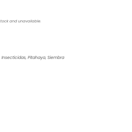
 stock and unavailable.
,
Insecticidas
,
Pitahaya
,
Siembra