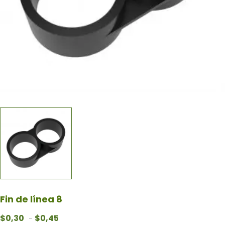
Fin de línea 8
Rango de precios: desde $0,30 hasta $0,45
$
0,30
$
0,45
-