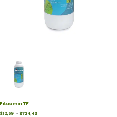
Fitoamin TF
Rango de precios: desde $12,59 hasta $734
$
12,59
$
734,40
-