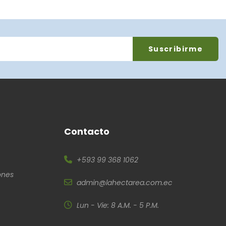
Contacto
+593 99 368 1062
ones
admin@lahectarea.com.ec
Lun - Vie: 8 A.M. - 5 P.M.