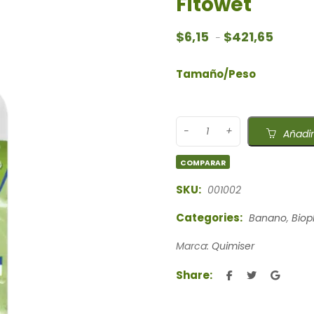
Fitowet
Rango d
$
6,15
$
421,65
-
Tamaño/Peso
Añadir
COMPARAR
SKU:
001002
Categories:
Banano
,
Biop
Marca:
Quimiser
Share: