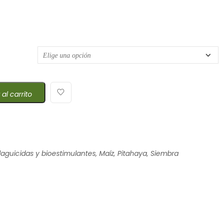
e precios: desde $6,15 hasta $421,65
 al carrito
laguicidas y bioestimulantes
,
Maíz
,
Pitahaya
,
Siembra