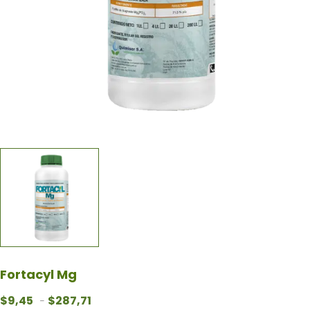
Fortacyl Mg
Rango de precios: desde $9,45 hasta $287,71
$
9,45
$
287,71
-