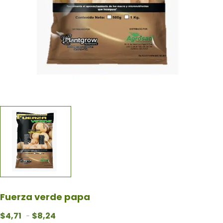
Fuerza verde papa
Rango de precios: desde $4,71 hasta $8,24
$
4,71
$
8,24
-