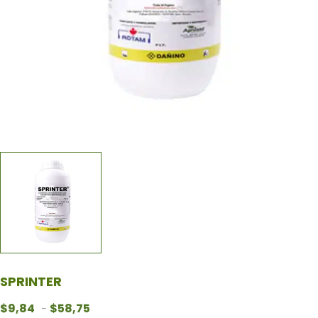
SPRINTER
Rango de precios: desde $9,84 hasta $58,75
$
9,84
$
58,75
-