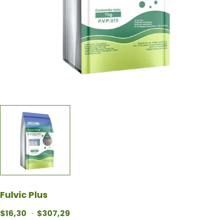
Fulvic Plus
Rango de precios: desde $16,30 hasta $307
$
16,30
$
307,29
-