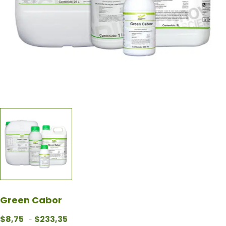
Green Cabor
Rango de precios: desde $8,75 hasta $233,3
$
8,75
$
233,35
-