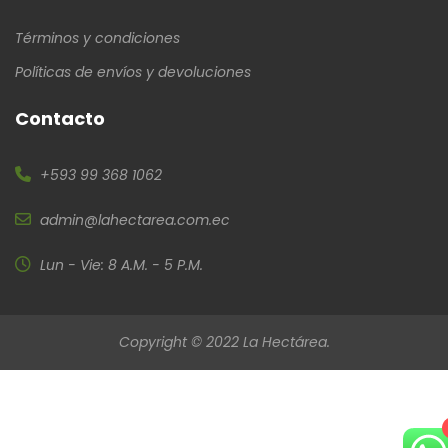
Términos y condiciones
Políticas de envíos y devoluciones
Contacto
+593 99 368 1062
admin@lahectarea.com.ec
Lun - Vie: 8 A.M. - 5 P.M.
Copyright © 2022 La Hectárea.