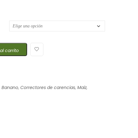
e precios: desde $8,75 hasta $233,35
al carrito
,
Banano
,
Correctores de carencias
,
Maíz
,