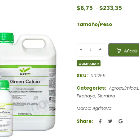
Rango d
$
8,75
$
233,35
-
Tamaño/Peso
Añadir 
COMPARAR
SKU:
001259
Categories:
Agroquímicos
Pitahaya
,
Siembra
Marca:
Agrinova
Share: