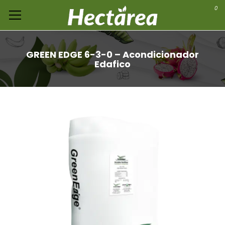
0
GREEN EDGE 6-3-0 – Acondicionador
Edafico