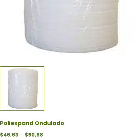
Poliexpand Ondulado
Rango de precios: desde $46,63 hasta $50,
$
46,63
$
50,88
-