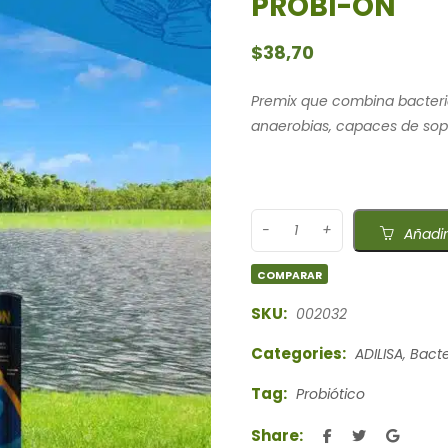
PROBI-ON
$
38,70
Premix que combina bacteria
anaerobias, capaces de sop
Añadir
COMPARAR
SKU:
002032
Categories:
ADILISA
,
Bacte
Tag:
Probiótico
Share: