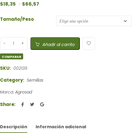
Rango de precios: desde $18,35 hasta $66,57
$
18,35
$
66,57
-
Tamaño/Peso
Añadir al carrito
COMPARAR
SKU:
002139
Category:
Semillas
Marca:
Agrosad
Share:
Descripción
Información adicional