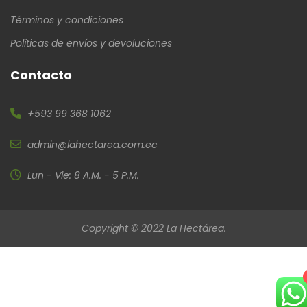
Términos y condiciones
Políticas de envíos y devoluciones
Contacto
+593 99 368 1062
admin@lahectarea.com.ec
Lun - Vie: 8 A.M. - 5 P.M.
Copyright © 2022 La Hectárea.