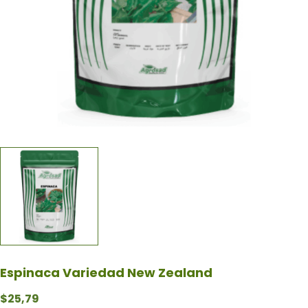
Espinaca Variedad New Zealand
$
25,79