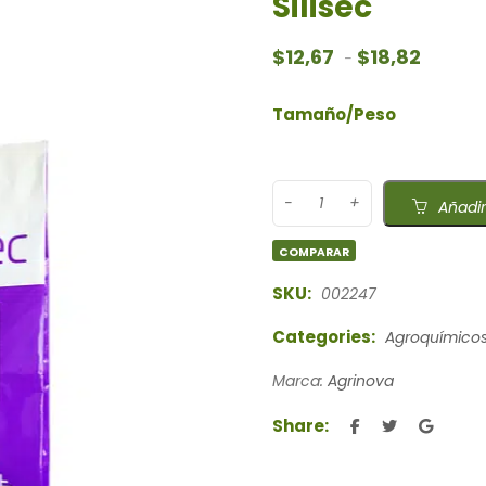
Silisec
Rango d
$
12,67
$
18,82
-
Tamaño/Peso
Añadir
COMPARAR
SKU:
002247
Categories:
Agroquímico
Marca:
Agrinova
Share: