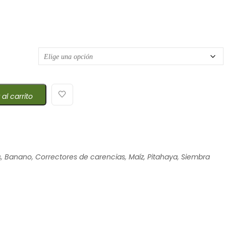
e precios: desde $12,67 hasta $18,82
 al carrito
s
,
Banano
,
Correctores de carencias
,
Maíz
,
Pitahaya
,
Siembra