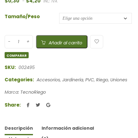
$
0,30
$
4,20
-
INC. IVA.
Tamaño/Peso
Añadir al carrito
COMPARAR
SKU:
002495
Categories:
Accesorios
,
Jardinería
,
PVC
,
Riego
,
Uniones
Marca:
TecnoRiego
Share:
Descripción
Información adicional