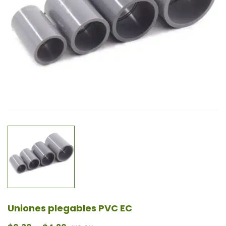
Uniones plegables PVC EC
Rango de precios: desde $0,30 hasta $4,20