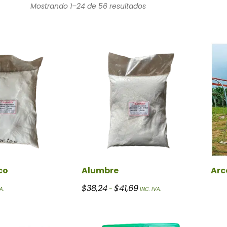
Mostrando 1–24 de 56 resultados
co
Alumbre
Arc
Rango de precios: desde $38,
$
38,24
$
41,69
-
A.
INC. IVA.