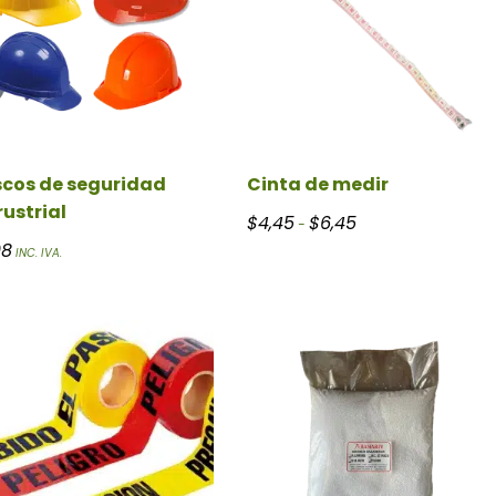
cos de seguridad
Cinta de medir
rustrial
asta $7,00
Rango de precios: de
$
4,45
$
6,45
-
08
INC. IVA.