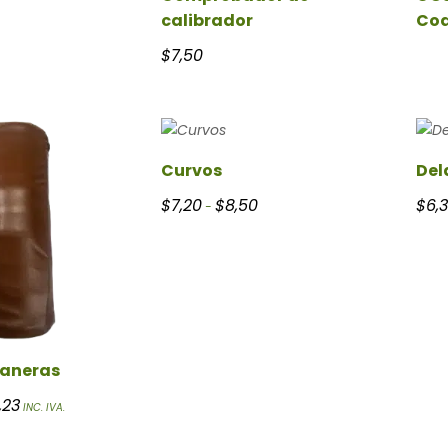
calibrador
Co
$
7,50
Curvos
Del
Rango de precios: desde $7,20 h
$
7,20
$
8,50
$
6,
-
aneras
Rango de precios: desde $25,30 hasta $36,23
,23
INC. IVA.