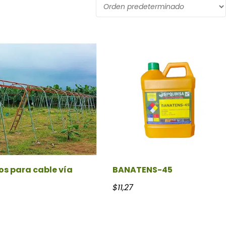
os para cable vía
BANATENS-45
24 hasta $41,69
$
11,27