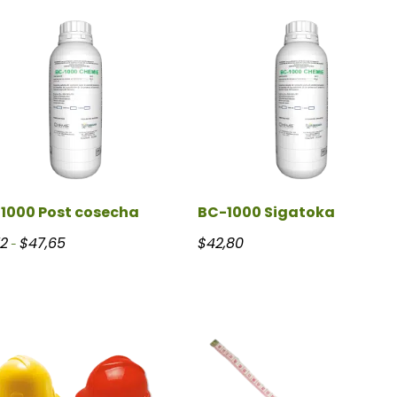
1000 Post cosecha
BC-1000 Sigatoka
Rango de precios: desde $5,72 hasta $47,65
72
$
47,65
$
42,80
-
hasta $22,51