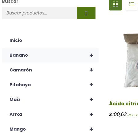
Buscar
Inicio
+
Banano
+
Camarón
+
Pitahaya
+
Maíz
Ácido cítri
+
$
100,63
Arroz
INC. IV
+
Mango