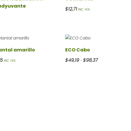
adyuvante
$
12,71
INC. IVA.
antal amarillo
ECO Cabo
asta $8,50
Rango de precios: 
35
$
49,19
$
98,37
-
INC. IVA.