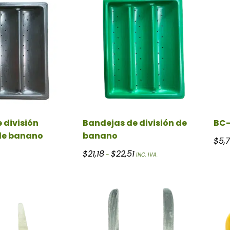
 división
Bandejas de división de
BC-
de banano
banano
$
5,
Rango de precios: desde $21,18 
$
21,18
$
22,51
-
INC. IVA.