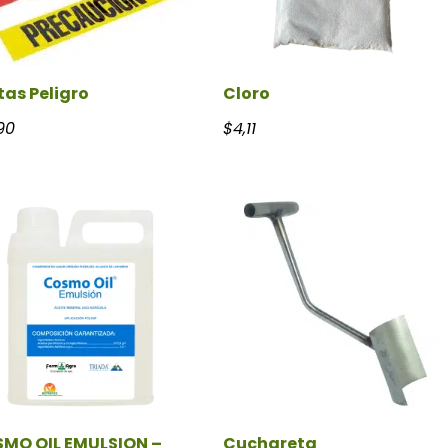
tas Peligro
Cloro
90
$
4,11
MO OIL EMULSION –
Cuchareta