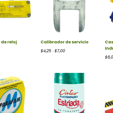
de reloj
Calibrador de servicio
Cas
Ind
Rango de precios: desde $4,25 h
$
4,25
$
7,00
-
$
6,