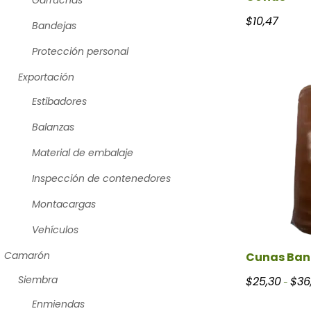
Garruchas
$
10,47
Bandejas
Protección personal
Exportación
Estibadores
Balanzas
Material de embalaje
Inspección de contenedores
Montacargas
Vehículos
Camarón
Cunas Ban
Siembra
$
25,30
$
36
-
Enmiendas