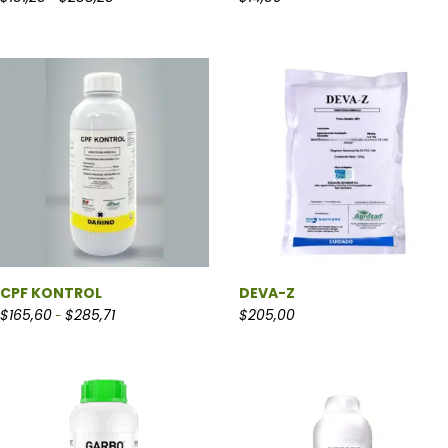
CPF KONTROL
DEVA-Z
Rango de precios: desde $165,60 hasta $285,71
$
165,60
$
285,71
$
205,00
-