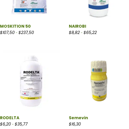
MOSKITION 50
NAIROBI
Rango de precios: desde $107,50 hasta $237,50
Rango de precios: 
$
107,50
$
237,50
$
8,82
$
65,22
-
-
RODELTA
Semevin
Rango de precios: desde $6,20 hasta $35,77
$
6,20
$
35,77
$
16,30
-