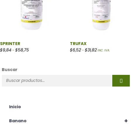
SPRINTER
TRUFAX
Rango de precios: desde $9,84 hasta $58,75
Rango de precios: d
$
9,84
$
58,75
$
6,52
$
31,82
-
-
INC. IVA.
Buscar
Inicio
+
Banano