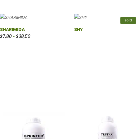
sold
SHARIMIDA
SHY
Rango de precios: desde $7,80 hasta $38,50
$
7,80
$
38,50
-