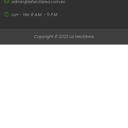
admin@lahectarea.com.ec
Lun - Vie: 8 A.M. - 5 P.M.
Copyright © 2022 La Hectárea.