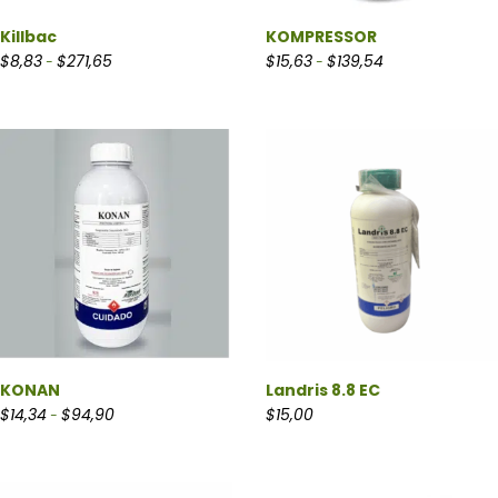
Killbac
KOMPRESSOR
Rango de precios: desde $8,83 hasta $271,65
Rango de precios:
$
8,83
$
271,65
$
15,63
$
139,54
-
-
KONAN
Landris 8.8 EC
Rango de precios: desde $14,34 hasta $94,90
$
14,34
$
94,90
$
15,00
-