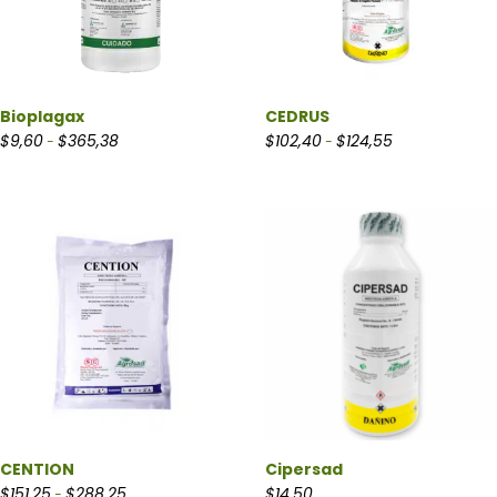
Bioplagax
CEDRUS
Rango de precios: desde $9,60 hasta $365,38
Rango de precio
$
9,60
$
365,38
$
102,40
$
124,55
-
-
CENTION
Cipersad
Rango de precios: desde $151,25 hasta $288,25
$
151,25
$
288,25
$
14,50
-