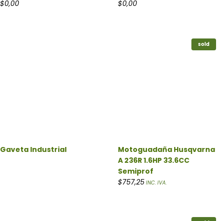
$
0,00
$
0,00
sold
Gaveta Industrial
Motoguadaña Husqvarna
A 236R 1.6HP 33.6CC
Semiprof
$
757,25
INC. IVA.