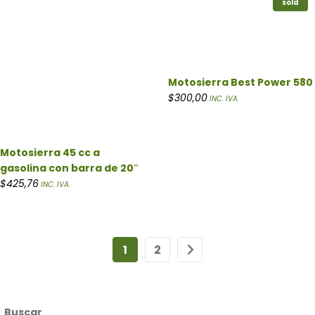
sold
Motosierra Best Power 580
$
300,00
INC. IVA.
Motosierra 45 cc a
gasolina con barra de 20″
$
425,76
INC. IVA.
1
2
Buscar