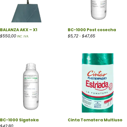
BALANZA AKX – X1
BC-1000 Post cosecha
Rango de precios: 
$
550,00
$
5,72
$
47,65
-
INC. IVA.
BC-1000 Sigatoka
Cinta Tomatera Multiuso
$
42,80