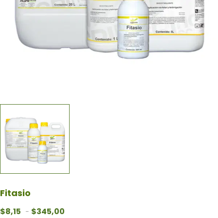
Fitasio
Rango de precios: desde $8,15 hasta $345,0
$
8,15
$
345,00
-