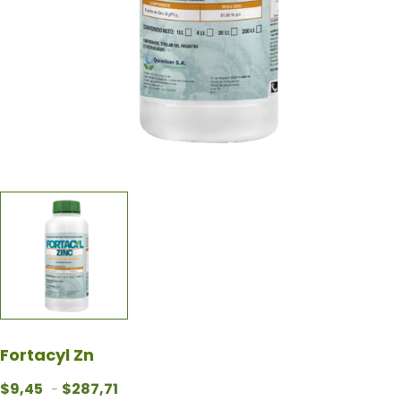
Fortacyl Zn
Rango de precios: desde $9,45 hasta $287,71
$
9,45
$
287,71
-