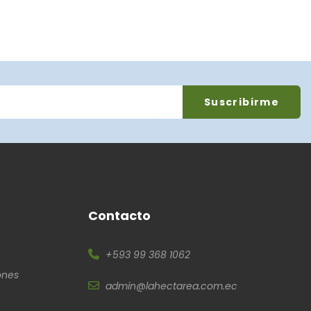
Contacto
+593 99 368 1062
ones
admin@lahectarea.com.ec