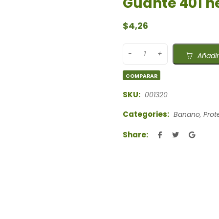
Guante 401 n
$
4,26
Añadir
COMPARAR
SKU:
001320
Categories:
Banano
,
Prot
Share: