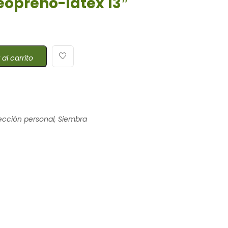
eopreno-latex 13″
 al carrito
ección personal
,
Siembra