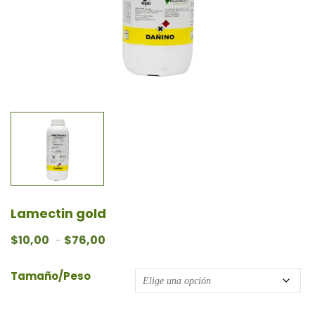
Lamectin gold
Rango de precios: desde $10,00 hasta $76
$
10,00
$
76,00
-
Tamaño/Peso