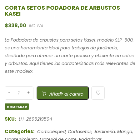
CORTA SETOS PODADORA DE ARBUSTOS
KASEI
$
338,00
INC. IVA.
La Podadora de arbustos para setos Kasei, modelo SLP-600,
es una herramienta ideal para trabajos de jardinería,
diseñada para ofrecer un corte preciso y eficiente en setos
y arbustos. Aquí tienes las características más relevantes de
este modelo:
Añadir al carrito
COMPARAR
SKU:
LH-2695219504
Categories:
Cortacésped
,
Cortasetos
,
Jardinería
,
Mango
,
Mantenimiento
,
Material de corte
,
Podadoras