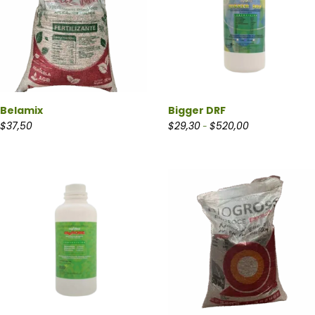
Belamix
Bigger DRF
Rango de precio
$
37,50
$
29,30
$
520,00
-