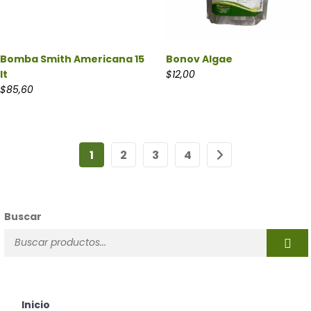
Bomba Smith Americana 15
Bonov Algae
lt
$
12,00
$
85,60
1
2
3
4
Buscar
Inicio