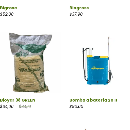
Bigrose
Biogross
$
52,00
$
37,90
Bioyar 38 GREEN
Bomba a batería 20 lt
$
34,00
$
34,10
$
90,00