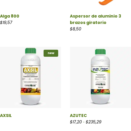
Alga 800
Aspersor de aluminio 3
$
19,57
brazos giratorio
$
8,50
new
AXSIL
AZUTEC
Rango de precios
$
17,20
$
235,29
-