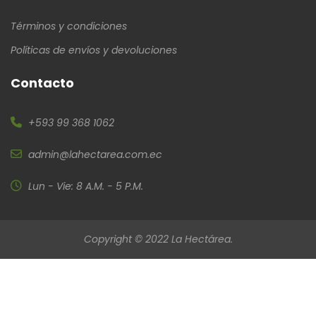
Términos y condiciones
Políticas de envíos y devoluciones
Contacto
+593 99 368 1062
admin@lahectarea.com.ec
Lun - Vie: 8 A.M. - 5 P.M.
Copyright © 2022 La Hectárea.