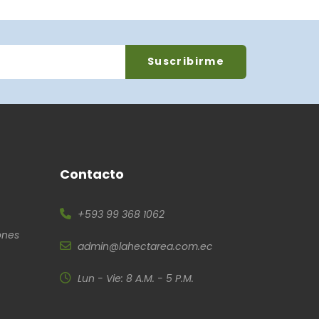
Contacto
+593 99 368 1062
ones
admin@lahectarea.com.ec
Lun - Vie: 8 A.M. - 5 P.M.