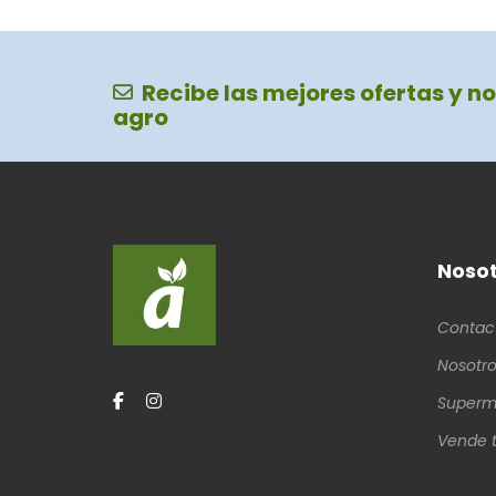
Recibe las mejores ofertas y no
agro
Nosot
Contac
Nosotro
Superm
Vende t