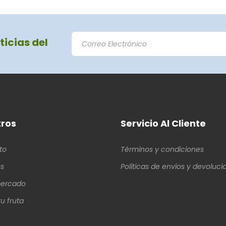
ticias del
ros
Servicio Al Cliente
to
Términos y condiciones
s
Políticas de envíos y devoluci
ercado
u fruta