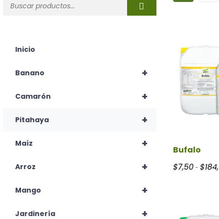
Inicio
+
Banano
+
Camarón
+
Pitahaya
+
Maíz
Bufalo
+
$
7,50
$
184
Arroz
-
+
Mango
+
Jardinería