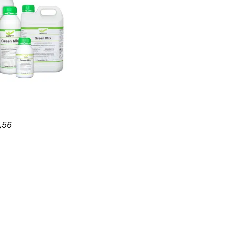
Rango de precios: desde $9,38 hasta $255,56
,56