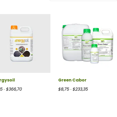
rgysoil
Green Cabor
5 hasta $105,11
Rango de precios: desde $13,15 hasta $366,70
Rango de precios: 
15
$
366,70
$
8,75
$
233,35
-
-