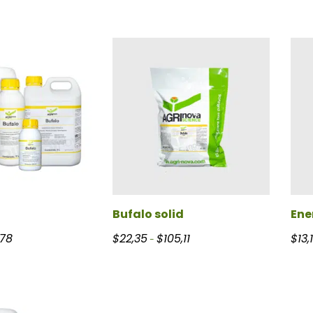
Bufalo solid
Ene
Rango de precios: desde $7,50 hasta $184,78
Rango de precios: desde $22,3
,78
$
22,35
$
105,11
$
13,
-