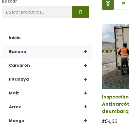
Buscar
Inicio
+
Banano
+
Camarón
+
Pitahaya
+
Maíz
Inspección
Antinarcót
+
Arroz
de Embarq
+
Mango
$
54,00