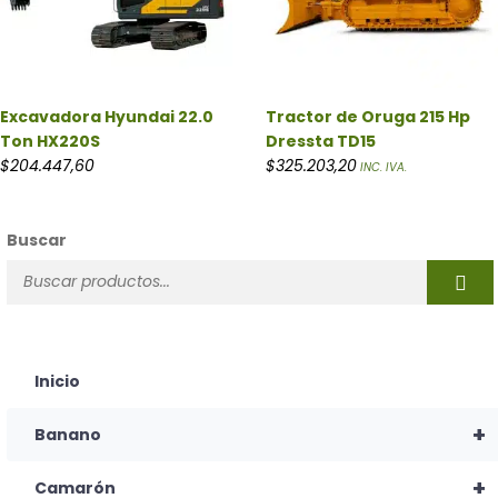
Excavadora Hyundai 22.0
Tractor de Oruga 215 Hp
Ton HX220S
Dressta TD15
$
204.447,60
$
325.203,20
INC. IVA.
Buscar
Inicio
+
Banano
+
Camarón