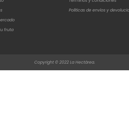
to
Términos y condiciones
s
Políticas de envíos y devoluci
ercado
u fruta
Copyright © 2022 La Hectárea.