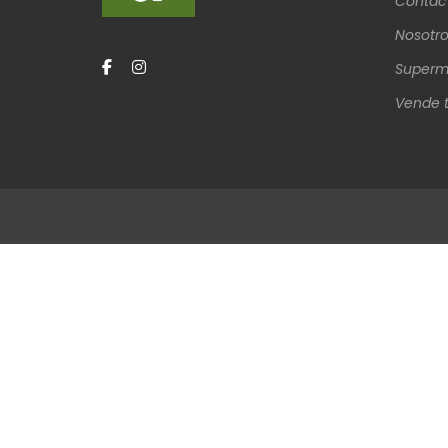
Contac
Nosotro
Superm
Vende t