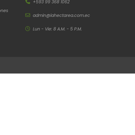
+593 99 368 1062
ones
admin@lahectarea.com.ec
Lun - Vie: 8 A.M. - 5 P.M.