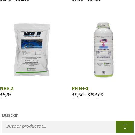
Neo D
PH Ned
Rango de precios:
$
5,85
$
8,50
$
194,00
-
Buscar