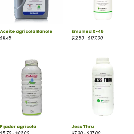
Aceite agrícola Banole
Emulned X-45
Rango de precios:
$
11,45
$
12,50
$
177,00
-
Fijador agrícola
Jess Thru
Rango de precios: desde $5,70 hasta $82,00
Rango de precios: 
$
5,70
$
82,00
$
7,90
$
37,00
-
-