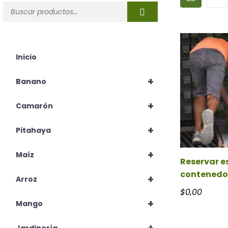
Inicio
+
Banano
+
Camarón
+
Pitahaya
+
Maíz
Reservar e
contenedo
+
Arroz
$
0,00
+
Mango