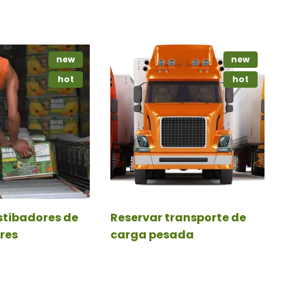
new
new
hot
hot
stibadores de
Reservar transporte de
res
carga pesada