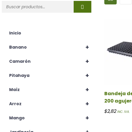
Inicio
+
Banano
+
Camarón
+
Pitahaya
+
Maíz
Bandeja d
200 agujer
+
Arroz
$
2,82
INC. IVA.
+
Mango