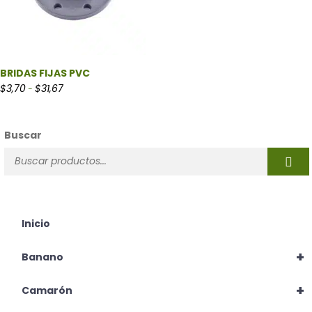
BRIDAS FIJAS PVC
Rango de precios: desde $3,70 hasta $31,67
$
3,70
$
31,67
-
Buscar
Inicio
+
Banano
+
Camarón