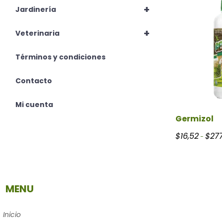
+
Jardinería
+
Veterinaria
Términos y condiciones
Contacto
Mi cuenta
Germizol
$
16,52
$
277
-
MENU
Inicio