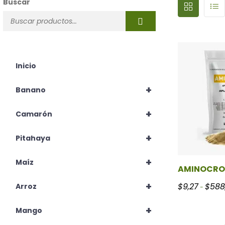
Buscar
Inicio
+
Banano
+
Camarón
+
Pitahaya
+
Maíz
AMINOCRO
+
$
9,27
$
588
Arroz
-
+
Mango