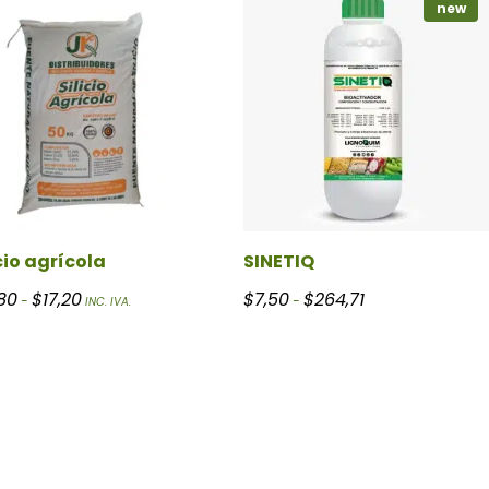
new
cio agrícola
SINETIQ
 hasta $141,18
Rango de precios: desde $15,80 hasta $17,20
Rango de precios: 
,80
$
17,20
$
7,50
$
264,71
-
-
INC. IVA.