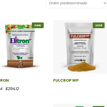
new
sold
TRON
FULCROP WP
Rango de precios: desde $12,14 hasta $294,12
14
$
294,12
-