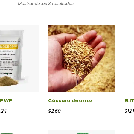
Mostrando los 8 resultados
P WP
Cáscara de arroz
ELI
Rango de precios: desde $9,27 hasta $588,24
,24
$
2,60
$
12,