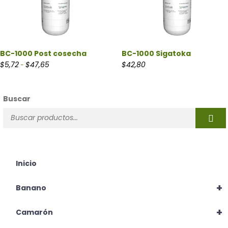
BC-1000 Post cosecha
BC-1000 Sigatoka
Rango de precios: desde $5,72 hasta $47,65
$
5,72
$
47,65
$
42,80
-
Buscar
Inicio
+
Banano
+
Camarón