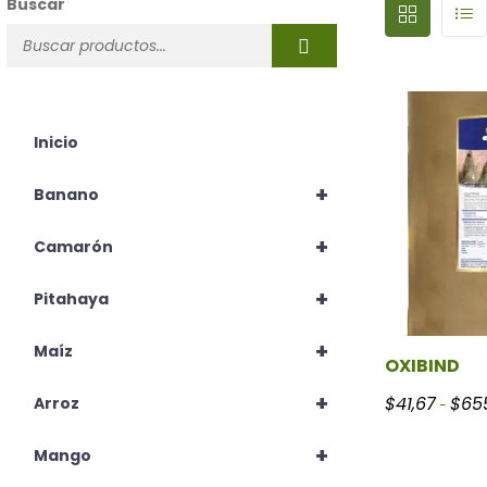
Buscar
Inicio
+
Banano
+
Camarón
+
Pitahaya
+
Maíz
OXIBIND
+
$
41,67
$
655
Arroz
-
+
Mango