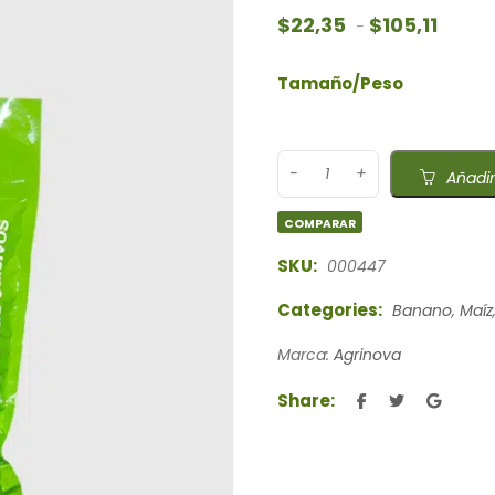
Rango 
$
22,35
$
105,11
-
Tamaño/Peso
Añadir
COMPARAR
SKU:
000447
Categories:
Banano
,
Maíz
Marca:
Agrinova
Share: