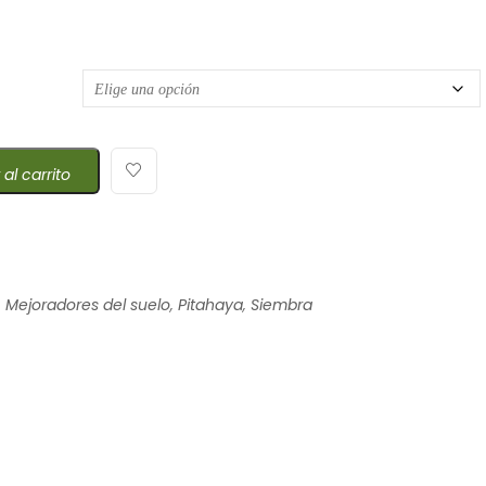
de precios: desde $22,35 hasta $105,11
 al carrito
,
Mejoradores del suelo
,
Pitahaya
,
Siembra