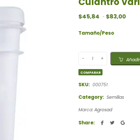
Culantro Var
Rango
$
45,84
$
83,00
-
Tamaño/Peso
Añadir
COMPARAR
SKU:
000751
Category:
Semillas
Marca:
Agrosad
Share: