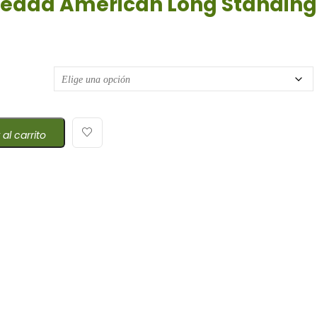
iedad American Long Standing
 de precios: desde $45,84 hasta $83,00
 al carrito