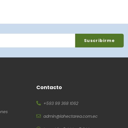
Contacto
+593 99 368 1062
ones
admin@lahectarea.com.ec