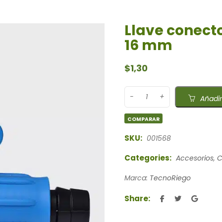
Llave conecto
16 mm
$
1,30
Añadir
COMPARAR
SKU:
001568
Categories:
Accesorios
,
C
Marca:
TecnoRiego
Share: