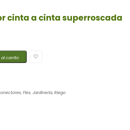
r cinta a cinta superroscada
 al carrito
onectores
,
Flex
,
Jardinería
,
Riego