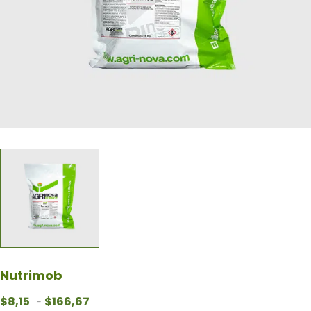
Nutrimob
Rango de precios: desde $8,15 hasta $166,67
$
8,15
$
166,67
-